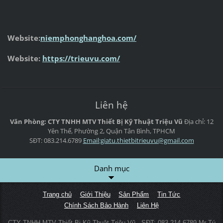
Website:
niemphonghanghoa.com/
Website:
https://trieuvu.com/
Liên hệ
Văn Phòng: CTY TNHH MTV Thiết Bị Kỹ Thuật Triệu Vũ
Địa chỉ: 12
Yên Thế, Phường 2, Quận Tân Bình, TPHCM
SĐT: 083.214.6789
Email:giatu.thietbitrieuvu@gmail.com
Danh mục
Trang chủ
Giới Thiệu
Sản Phẩm
Tin Tức
Chính Sách Bảo Hành
Liên Hệ
CTY TNHH MTV Thiết Bị Kỹ Thuật Triệu Vũ - SĐT: 083.214.6789 Mr Tú