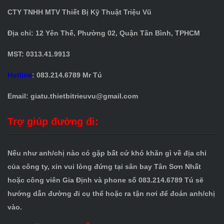
CTY TNHH MTV Thiết Bị Kỹ Thuật Triệu Vũ
Địa chỉ: 12 Yên Thế, Phường 02, Quận Tân Bình, TPHCM
MST: 0313.41.9913
Hotline
: 083.214.6789 Mr Tú
Email: giatu.thietbitrieuvu@gmail.com
Trợ giúp đường đi:
Nếu như anh/chị nào có gặp bất cứ khó khăn gì về địa chỉ
của công ty, xin vui lòng đứng tại sân bay Tân Sơn Nhất
hoặc công viên Gia Định và phone số 083.214.6789
Tú sẽ
hướng dẫn đường đi cụ thể hoặc ra tận nơi để đoán anh/chị
vào.