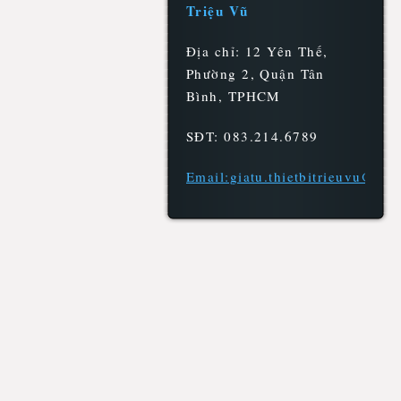
Triệu Vũ
Địa chỉ: 12 Yên Thế,
Phường 2, Quận Tân
Bình, TPHCM
SĐT: 083.214.6789
Email:giatu.thietbitrieuvu@gm