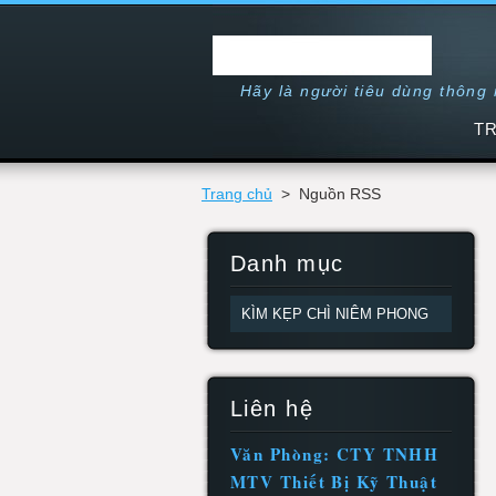
Hãy là người tiêu dùng thông
T
Trang chủ
>
Nguồn RSS
Danh mục
KÌM KẸP CHÌ NIÊM PHONG
Liên hệ
Văn Phòng: CTY TNHH
MTV Thiết Bị Kỹ Thuật