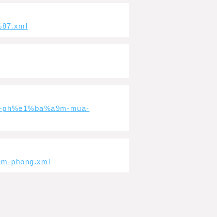
%87.xml
a3n-ph%e1%ba%a9m-mua-
iem-phong.xml