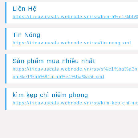
Liên Hệ
https://trieuvuseals.webnode.vn/rss/lien-h%e1%bb
Tin Nóng
https://trieuvuseals.webnode.vn/rss/tin-nong.xml
ail.com
Sản phẩm mua nhiều nhất
https://trieuvuseals.webnode.vn/rss/s%e1%ba%
nhi%e1%bb%81u-nh%e1%ba%a5t.xml
kìm kẹp chì niêm phong
https://trieuvuseals.webnode.vn/rss/kim-kep-chi-n