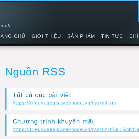
 minh
RANG CHỦ
GIỚI THIỆU
SẢN PHẨM
TIN TỨC
CH
Nguồn RSS
Tất cả các bài viết
https://trieuvuseals.webnode.vn/rss/all.xml
Chương trình khuyến mãi
https://trieuvuseals.webnode.vn/rss/tin-t%e1%bb%