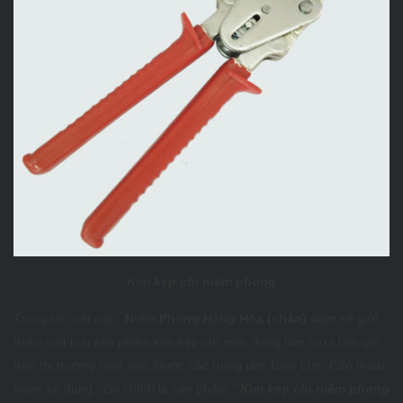
Kìm kẹp chì niêm phong
Trong bài viết này,
Niêm Phong Hàng Hóa (chấn) com
sẽ giới
thiệu một loại sản phẩm kìm kẹp chì mới, đang làm mưa làm gió
trên thị trường hiện nay. Được các trung tâm Điện Lực, Cấp thoát
nước tin dùng. Đó chính là sản phẩm ”
Kìm kẹp chì niêm phong