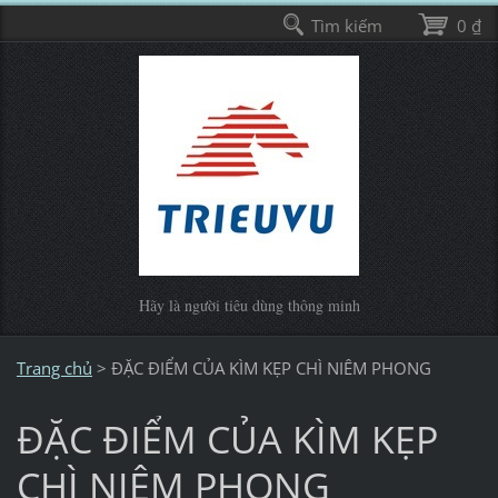
Tìm kiếm
0 ₫
Hãy là người tiêu dùng thông minh
Trang chủ
>
ĐẶC ĐIỂM CỦA KÌM KẸP CHÌ NIÊM PHONG
ĐẶC ĐIỂM CỦA KÌM KẸP
CHÌ NIÊM PHONG