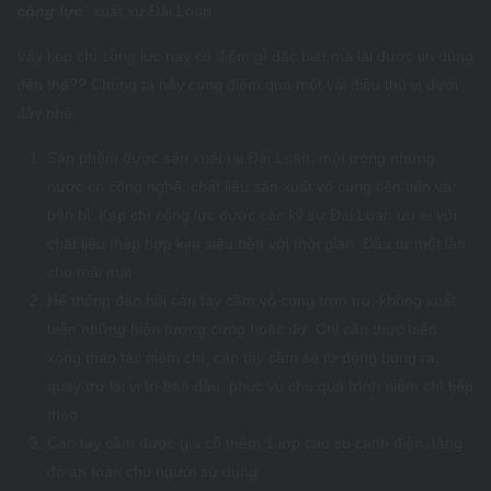
cộng lực
” xuất xứ Đài Loan.
Vậy kẹp chì cộng lực này có điểm gì đặc biệt mà lại được tin dùng
đến thế?? Chúng ta hãy cùng điểm qua một vài điều thú vị dưới
đây nhé:
Sản phẩm được sản xuất tại Đài Loan, một trong những
nước có công nghệ, chất liệu sản xuất vô cùng tiên tiến và
bền bỉ. Kẹp chì cộng lực được các kỹ sư Đài Loan ưu ái với
chất liệu thép hợp kim siêu bền với thời gian. Đầu tư một lần
cho mãi mãi.
Hệ thống đàn hồi cán tay cầm vô cùng trơn tru, không xuất
hiện những hiện tượng cứng hoặc đơ. Chỉ cần thực hiện
xong thao tác niêm chì, cán tay cầm sẽ tự động bung ra,
quay trờ lại vị trí ban đầu, phục vụ cho quá trình niêm chì tiếp
theo.
Cán tay cầm được gia cố thêm 1 lớp cao su cánh điện, tăng
độ an toàn cho người sử dụng.