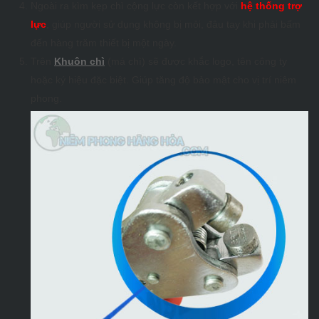
Ngoài ra kìm kẹp chì cộng lực còn kết hợp với
hệ thống trợ
lực
, giúp người sử dụng không bị mỏi, đâu tay khi phải bấm
đến hàng trăm thiết bị một ngày.
Trên
Khuôn chì
(má chì) sẽ được khắc logo, tên công ty
hoặc ký hiệu đặc biệt. Giúp tăng độ bảo mật cho vị trí niêm
phong.