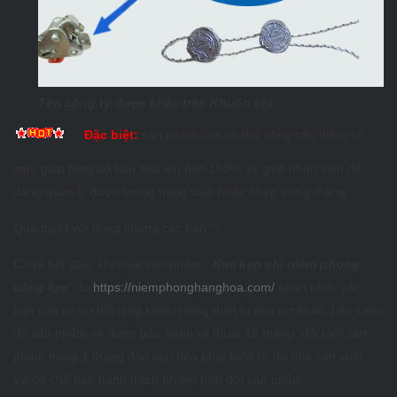
Tên công ty được khắc trên Khuôn chì
Đặc biệt:
sản phẩm còn có thể nâng cấp thêm số
seri, giúp tăng độ bảo mật lên đến 150% và giúp nhân viên dễ
dàng quản lý được lượng hàng xuất hoặc nhập trong tháng.
Quá tuyệt vời đúng không các bạn??
Chưa hết đâu, khi mua sản phẩm ”
Kìm kẹp chì niêm phong
cộng lực
” do
https://niemphonghanghoa.com/
phân phối, các
bạn còn có cơ hội tặng kèm những thiết bị phụ trợ khác, bên cạnh
đó sản phẩm sẽ được bảo hành kỹ thuật 12 tháng, đổi mới sản
phẩm trong 1 tháng đầu tiên nếu phát hiện lỗi do nhà sản xuất.
Và cơ chế bảo hành trách nhiệm trọn đời sản phẩm.