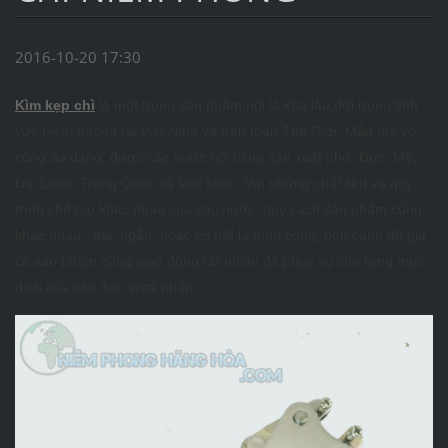
2016-10-20 17:30
Kìm kẹp
ch
ì
là một trong sản phẩm nói là khá lâu đời trong lĩnh
vực niêm phong tại Việt Nam và trên toàn Thế Giới. Mẫu mã vô
cùng đa dạng, được các nước nổi tiếng sản xuất như: Đức, Mỹ,
Đài Loan, Trung Quốc và Việt Nam. Với những chất liệu và quy
trình chế tạo khác nhau của các nước, quy cách sản phẩm cũng
khác nhau: dài, ngắn, hoặc có thể là hình cong, bên cạnh đó giá
cả sản phẩm cũng giao động rất nhiều để phục vụ cho từng mục
đích của các đơn vị/cá nhân.