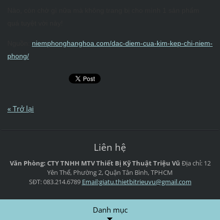
Nào, còn chờ gì nữa mà không trang bị cho mình 1 sản phẩm
quá tuyệt vời này!
Nguồn:
niemphonghanghoa.com/dac-diem-cua-kim-kep-chi-niem-
phong/
« Trở lại
Liên hệ
Văn Phòng: CTY TNHH MTV Thiết Bị Kỹ Thuật Triệu Vũ
Địa chỉ: 12
Yên Thế, Phường 2, Quận Tân Bình, TPHCM
SĐT: 083.214.6789
Email:giatu.thietbitrieuvu@gmail.com
Danh mục